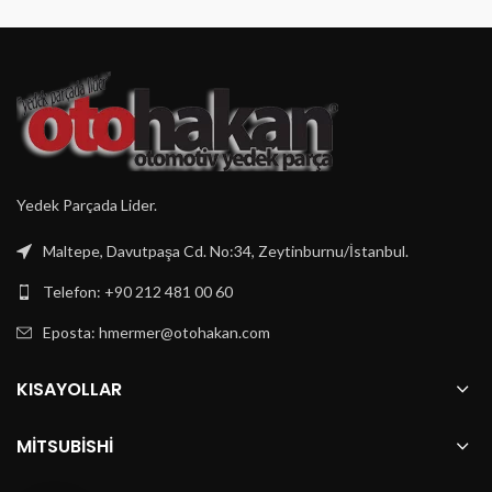
Yedek Parçada Lider.
Maltepe, Davutpaşa Cd. No:34, Zeytinburnu/İstanbul.
Telefon: +90 212 481 00 60
Eposta:
hmermer@otohakan.com
KISAYOLLAR
MITSUBISHI