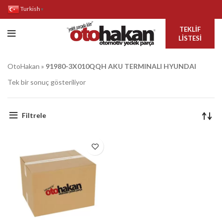
Turkish
▼
TEKLIF
LISTESI
OtoHakan
»
91980-3X010QQH AKU TERMINALI HYUNDAI
Tek bir sonuç gösteriliyor
Filtrele