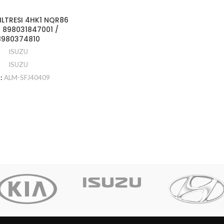
ILTRESI 4HK1 NQR86
 898031847001 /
8980374810
ISUZU
ISUZU
:
ALM-SFJ40409