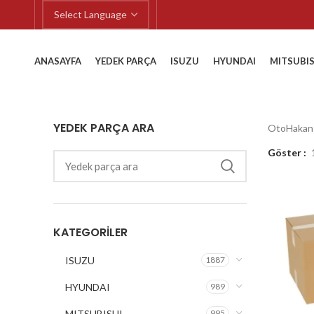
ANASAYFA
YEDEK PARÇA
ISUZU
HYUNDAI
MITSUBIS
YEDEK PARÇA ARA
OtoHakan
Göster
KATEGORILER
ISUZU
1887
HYUNDAI
989
MITSUBISHI
995