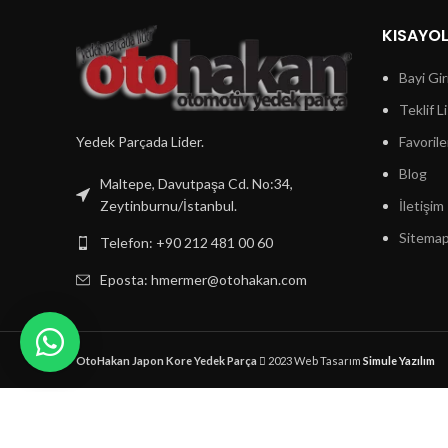
KISAYO
Bayi Gir
Teklif L
Yedek Parçada Lider.
Favorile
Blog
Maltepe, Davutpaşa Cd. No:34,
Zeytinburnu/İstanbul.
İletişim
Sitema
Telefon: +90 212 481 00 60
Eposta:
hmermer@otohakan.com
OtoHakan Japon Kore Yedek Parça
2023 Web Tasarım
Simule Yazılım