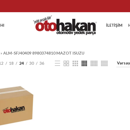
HI
İLETIŞIM
»
ALM-SFJ40409 8980374810 MAZOT ISUZU
12
18
24
30
36