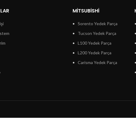
LLAR
MITSUBISHI
işi
Sorento Yedek Parça
istem
Tucson Yedek Parça
rim
L100 Yedek Parça
L200 Yedek Parça
Carisma Yedek Parça
p