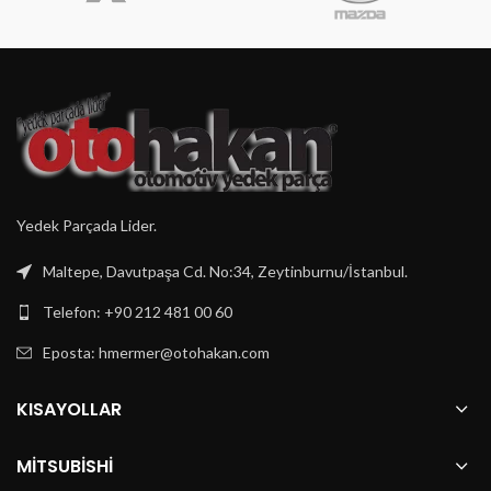
Yedek Parçada Lider.
Maltepe, Davutpaşa Cd. No:34, Zeytinburnu/İstanbul.
Telefon: +90 212 481 00 60
Eposta:
hmermer@otohakan.com
KISAYOLLAR
MITSUBISHI