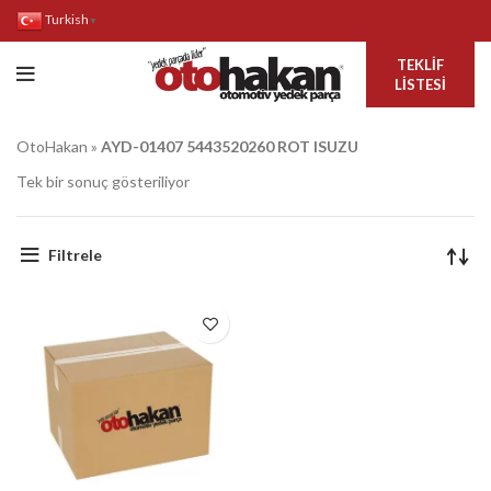
Turkish
▼
TEKLIF
LISTESI
OtoHakan
»
AYD-01407 5443520260 ROT ISUZU
Tek bir sonuç gösteriliyor
Filtrele