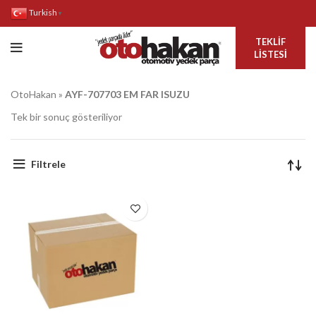
Turkish
▼
TEKLIF
LISTESI
OtoHakan
»
AYF-707703 EM FAR ISUZU
Tek bir sonuç gösteriliyor
Filtrele