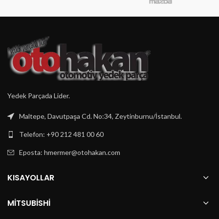
Yedek Parçada Lider.
Maltepe, Davutpaşa Cd. No:34, Zeytinburnu/İstanbul.
Telefon: +90 212 481 00 60
Eposta:
hmermer@otohakan.com
KISAYOLLAR
MITSUBISHI