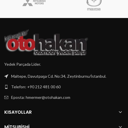
Yedek Parçada Lider.
Maltepe, Davutpaşa Cd. No:34, Zeytinburnu/İstanbul.
Telefon: +90 212 481 00 60
Eposta:
hmermer@otohakan.com
KISAYOLLAR
MITSUBISHI