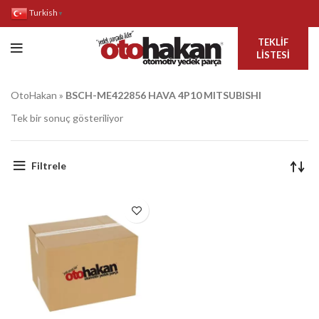
Turkish
▼
TEKLIF
LISTESI
OtoHakan
»
BSCH-ME422856 HAVA 4P10 MITSUBISHI
Tek bir sonuç gösteriliyor
Filtrele