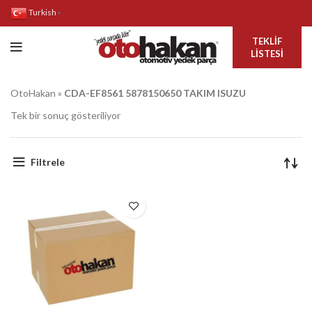
Turkish
▼
TEKLIF
LISTESI
OtoHakan
»
CDA-EF8561 5878150650 TAKIM ISUZU
Tek bir sonuç gösteriliyor
Filtrele