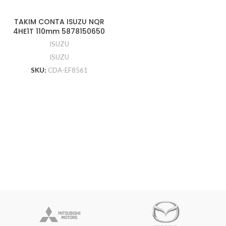
TAKIM CONTA ISUZU NQR
4HE1T 110mm 5878150650
ISUZU
ISUZU
SKU:
CDA-EF8561