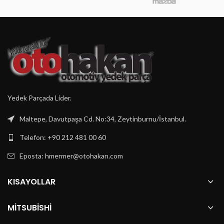
Yedek Parçada Lider.
Maltepe, Davutpaşa Cd. No:34, Zeytinburnu/İstanbul.
Telefon: +90 212 481 00 60
Eposta:
hmermer@otohakan.com
KISAYOLLAR
MITSUBISHI