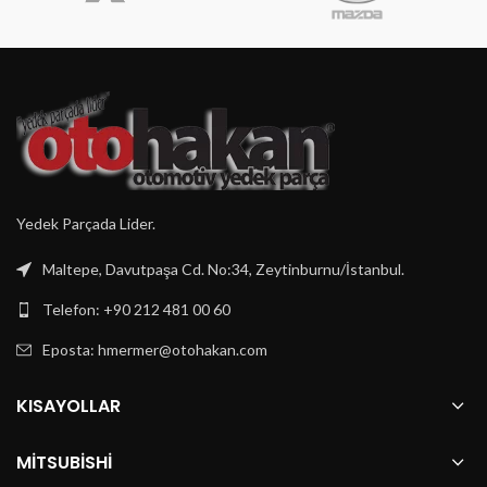
Yedek Parçada Lider.
Maltepe, Davutpaşa Cd. No:34, Zeytinburnu/İstanbul.
Telefon: +90 212 481 00 60
Eposta:
hmermer@otohakan.com
KISAYOLLAR
MITSUBISHI