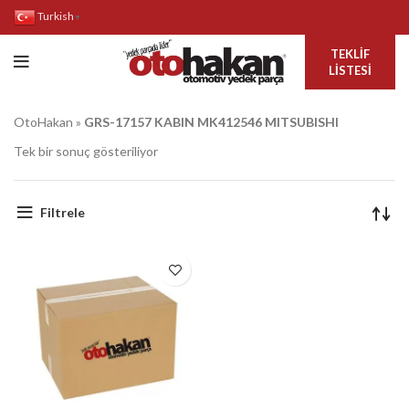
Turkish
▼
TEKLIF
LISTESI
OtoHakan
»
GRS-17157 KABIN MK412546 MITSUBISHI
Tek bir sonuç gösteriliyor
Filtrele