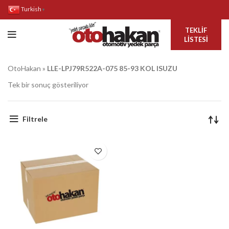
Turkish
▼
TEKLIF
LISTESI
OtoHakan
»
LLE-LPJ79R522A-075 85-93 KOL ISUZU
Tek bir sonuç gösteriliyor
Filtrele