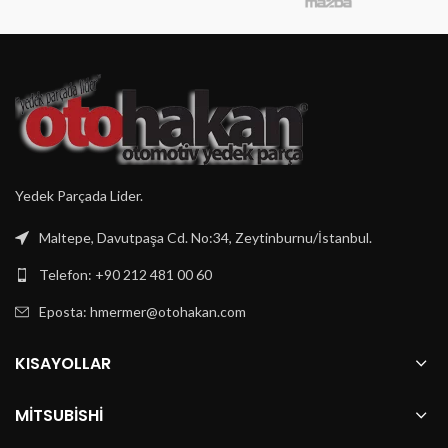
Yedek Parçada Lider.
Maltepe, Davutpaşa Cd. No:34, Zeytinburnu/İstanbul.
Telefon: +90 212 481 00 60
Eposta:
hmermer@otohakan.com
KISAYOLLAR
MITSUBISHI