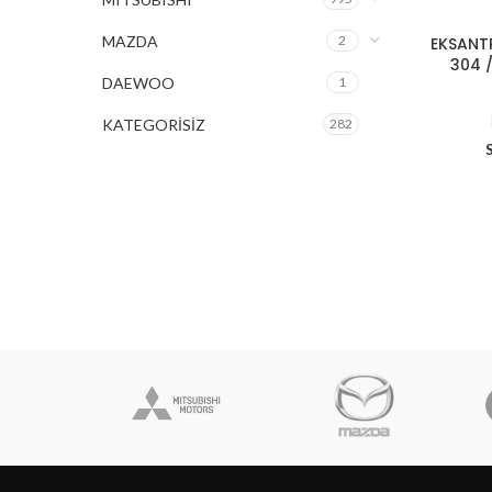
MAZDA
2
EKSANT
304 /
DAEWOO
1
KATEGORİSİZ
282