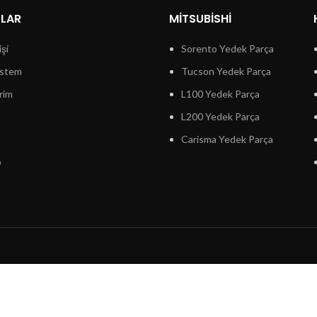
LLAR
MITSUBISHI
işi
Sorento Yedek Parça
istem
Tucson Yedek Parça
rim
L100 Yedek Parça
L200 Yedek Parça
Carisma Yedek Parça
p