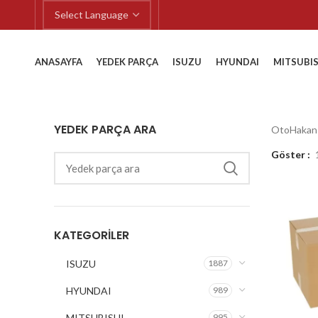
ANASAYFA
YEDEK PARÇA
ISUZU
HYUNDAI
MITSUBIS
YEDEK PARÇA ARA
OtoHakan
Göster
KATEGORILER
ISUZU
1887
HYUNDAI
989
MITSUBISHI
995