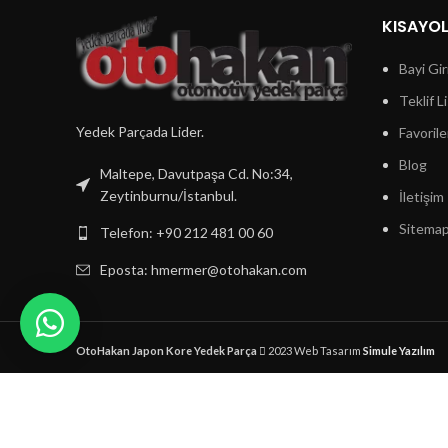
KISAYO
Bayi Gir
Teklif L
Yedek Parçada Lider.
Favorile
Blog
Maltepe, Davutpaşa Cd. No:34,
Zeytinburnu/İstanbul.
İletişim
Sitema
Telefon: +90 212 481 00 60
Eposta:
hmermer@otohakan.com
OtoHakan Japon Kore Yedek Parça
2023 Web Tasarım
Simule Yazılım