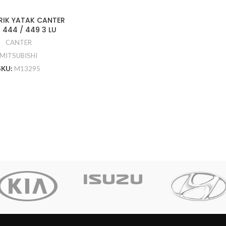
RIK YATAK CANTER
 444 / 449 3 LU
CANTER
MITSUBISHI
SKU:
M13295