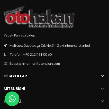
Yedek Parçada Lider.
Maltepe, Davutpaşa Cd. No:34, Zeytinburnu/İstanbul.
Telefon: +90 212 481 00 60
Eposta:
hmermer@otohakan.com
KISAYOLLAR
MITSUBISHI
HYUNDAI