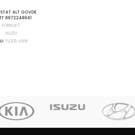
STAT ALT GOVDE
1T 8972248641
FORKLIFT
ISUZU
U:
TLGFR-1009