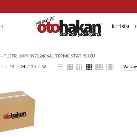
HI
İLETIŞIM
»
TLGFR-1009 8972248641 TERMOSTAT ISUZU
12
18
24
30
36