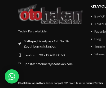
KISAYO
Bayi Gir
Teklif L
Yedek Parçada Lider.
Favorile
Blog
Maltepe, Davutpaşa Cd. No:34,
Zeytinburnu/İstanbul.
İletişim
Sitema
Telefon: +90 212 481 00 60
Eposta:
hmermer@otohakan.com
OtoHakan Japon Kore Yedek Parça
2023 Web Tasarım
Simule Yazılım