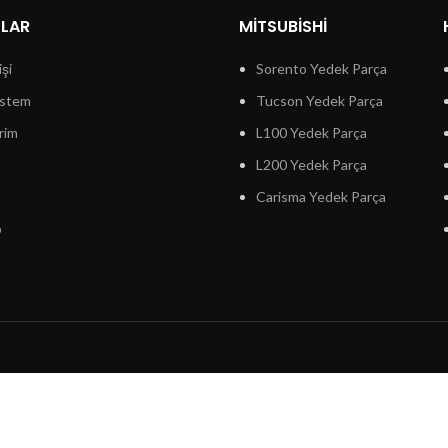
LLAR
MITSUBISHI
işi
Sorento Yedek Parça
istem
Tucson Yedek Parça
rim
L100 Yedek Parça
L200 Yedek Parça
Carisma Yedek Parça
p