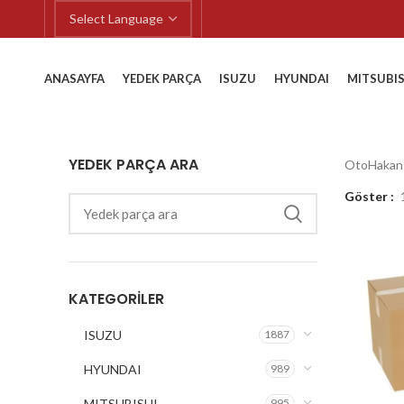
ANASAYFA
YEDEK PARÇA
ISUZU
HYUNDAI
MITSUBIS
YEDEK PARÇA ARA
OtoHakan
Göster
KATEGORILER
ISUZU
1887
HYUNDAI
989
MITSUBISHI
995