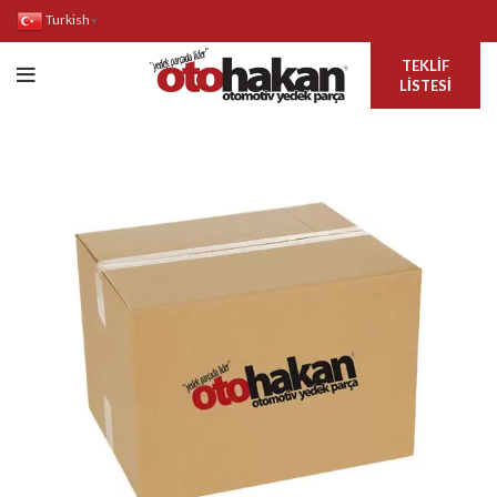
Turkish
▼
TEKLIF
LISTESI