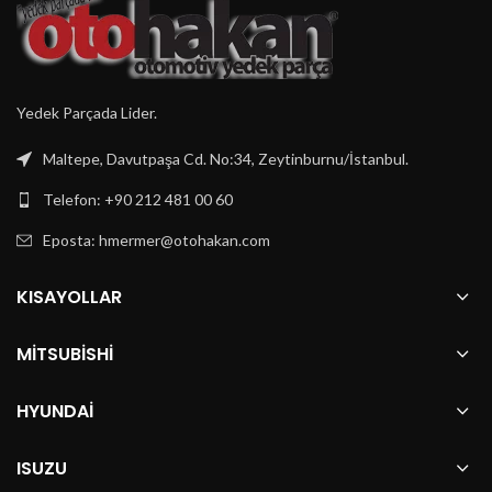
Yedek Parçada Lider.
Maltepe, Davutpaşa Cd. No:34, Zeytinburnu/İstanbul.
Telefon: +90 212 481 00 60
Eposta:
hmermer@otohakan.com
KISAYOLLAR
MITSUBISHI
HYUNDAI
ISUZU