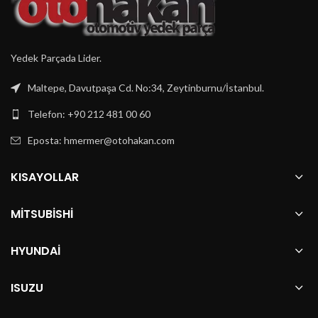
Yedek Parçada Lider.
Maltepe, Davutpaşa Cd. No:34, Zeytinburnu/İstanbul.
Telefon: +90 212 481 00 60
Eposta:
hmermer@otohakan.com
KISAYOLLAR
MITSUBISHI
HYUNDAI
ISUZU