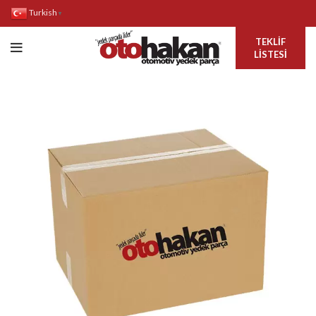
Turkish
▼
TEKLIF
LISTESI