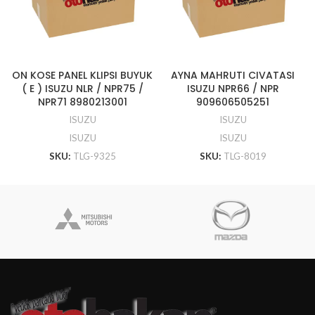
ON KOSE PANEL KLIPSI BUYUK
AYNA MAHRUTI CIVATASI
( E ) ISUZU NLR / NPR75 /
ISUZU NPR66 / NPR
NPR71 8980213001
909606505251
ISUZU
ISUZU
ISUZU
ISUZU
SKU:
TLG-9325
SKU:
TLG-8019