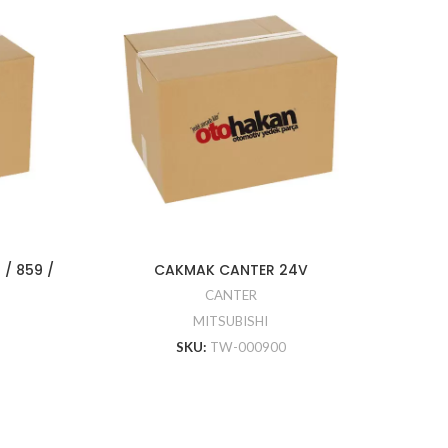
 / 859 /
CAKMAK CANTER 24V
KAPI
CANTER
CANTER
MITSUBISHI
SKU:
TW-000900