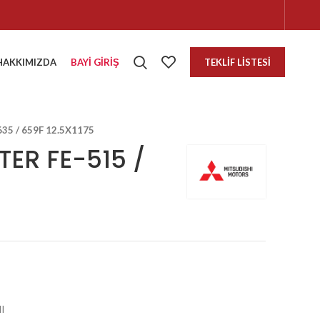
HAKKIMIZDA
BAYI GIRIŞ
TEKLIF LISTESI
35 / 659F 12.5X1175
ER FE-515 /
I