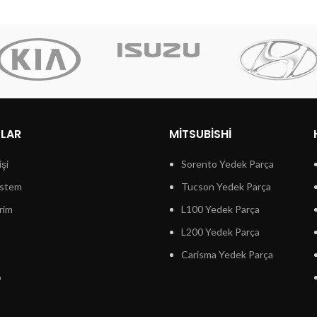
LLAR
MITSUBISHI
işi
Sorento Yedek Parça
istem
Tucson Yedek Parça
rim
L100 Yedek Parça
L200 Yedek Parça
Carisma Yedek Parça
p