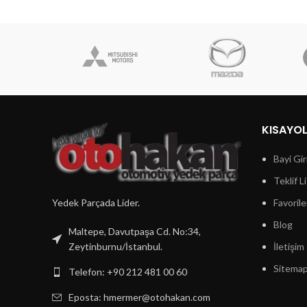
KISAYO
Bayi Gir
Teklif L
Yedek Parçada Lider.
Favorile
Blog
Maltepe, Davutpaşa Cd. No:34,
Zeytinburnu/İstanbul.
İletişim
Sitema
Telefon: +90 212 481 00 60
Eposta:
hmermer@otohakan.com