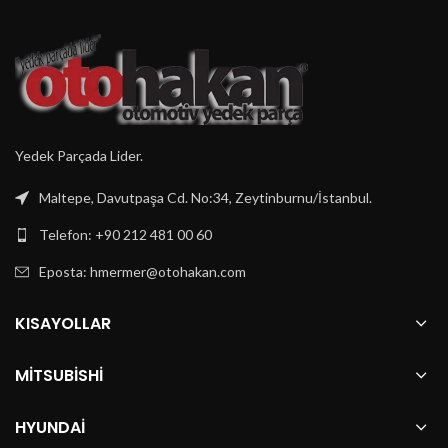
Yedek Parçada Lider.
Maltepe, Davutpaşa Cd. No:34, Zeytinburnu/İstanbul.
Telefon: +90 212 481 00 60
Eposta:
hmermer@otohakan.com
KISAYOLLAR
MITSUBISHI
HYUNDAI