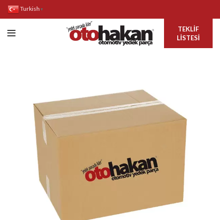
Turkish
▼
TEKLIF
LISTESI