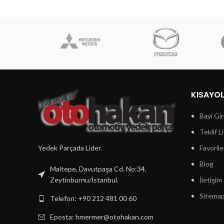
KISAYO
Bayi Gir
Teklif L
Yedek Parçada Lider.
Favorile
Blog
Maltepe, Davutpaşa Cd. No:34,
Zeytinburnu/İstanbul.
İletişim
Sitema
Telefon: +90 212 481 00 60
Eposta:
hmermer@otohakan.com