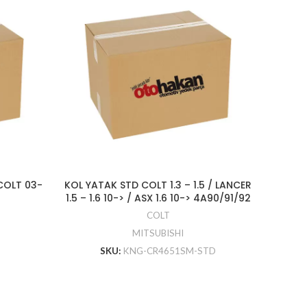
COLT 03-
KOL YATAK STD COLT 1.3 – 1.5 / LANCER
YA
1.5 – 1.6 10-> / ASX 1.6 10-> 4A90/91/92
COLT
MITSUBISHI
SKU:
KNG-CR4651SM-STD