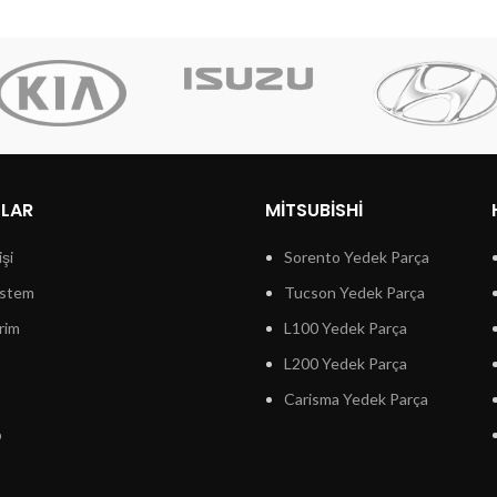
LLAR
MITSUBISHI
işi
Sorento Yedek Parça
istem
Tucson Yedek Parça
rim
L100 Yedek Parça
L200 Yedek Parça
Carisma Yedek Parça
p