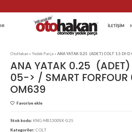
HI
İLETIŞIM
OtoHakan
»
Yedek Parça
»
ANA YATAK 0.25 (ADET) COLT 1.5 DI-D
ANA YATAK 0.25 (ADET) 
05-> / SMART FORFOUR 0
OM639
Favoriye ekle
Stok kodu:
KNG-MB1300SX-0.25
Kategoriler:
COLT