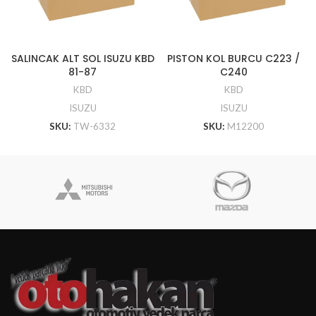
SALINCAK ALT SOL ISUZU KBD
PISTON KOL BURCU C223 /
81-87
C240
KBD
KBD
ISUZU
ISUZU
SKU:
TW-6332
SKU:
M12200