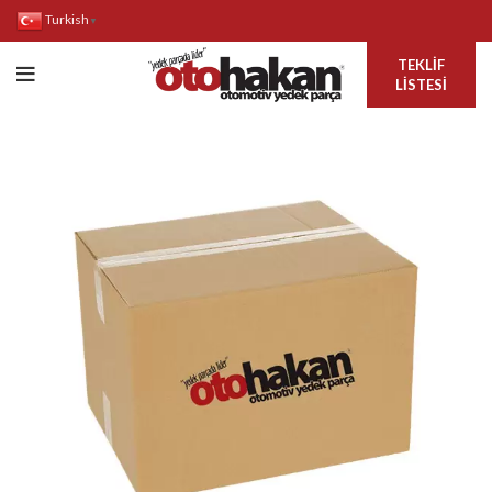
Turkish
▼
TEKLIF
LISTESI