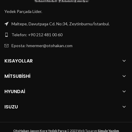
Yedek Parçada Lider.
Maltepe, Davutpaşa Cd. No:34, Zeytinburnu/İstanbul.
Telefon: +90 212 481 00 60
Eposta:
hmermer@otohakan.com
KISAYOLLAR
MITSUBISHI
HYUNDAI
ISUZU
OtoHakan Japon Kore Yedek Parça
2023 Web Tasarım
Simule Yazılım