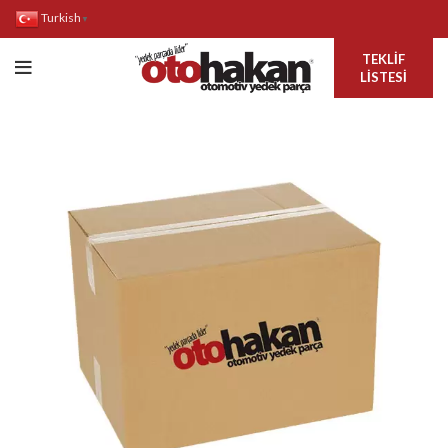
Turkish
▼
TEKLIF
LISTESI