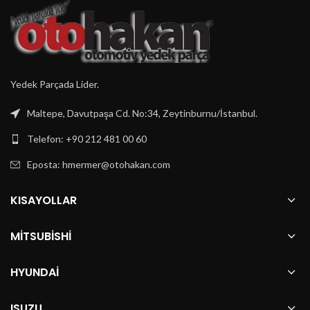
Yedek Parçada Lider.
Maltepe, Davutpaşa Cd. No:34, Zeytinburnu/İstanbul.
Telefon: +90 212 481 00 60
Eposta:
hmermer@otohakan.com
KISAYOLLAR
MITSUBISHI
HYUNDAI
ISUZU