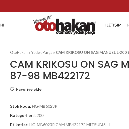
HI
İLETIŞIM
OtoHakan
»
Yedek Parça
»
CAM KRIKOSU ON SAG MANUEL L-200 
CAM KRIKOSU ON SAG M
87-98 MB422172
Favoriye ekle
Stok kodu:
HG-MB6023R
Kategoriler:
L200
Etiketler:
HG-MB6023R CAM MB422172 MITSUBISHI