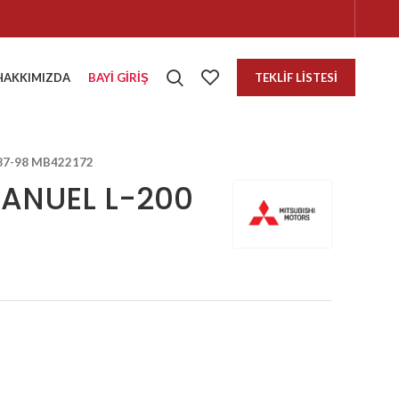
HAKKIMIZDA
BAYI GIRIŞ
TEKLIF LISTESI
87-98 MB422172
ANUEL L-200