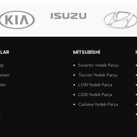
LLAR
MITSUBISHI
işi
Sorento Yedek Parça
istem
Tucson Yedek Parça
rim
L100 Yedek Parça
L200 Yedek Parça
Carisma Yedek Parça
p