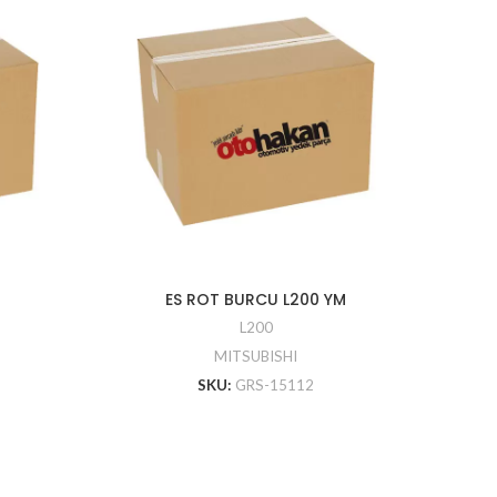
ES ROT BURCU L200 YM
L200
MITSUBISHI
SKU:
GRS-15112