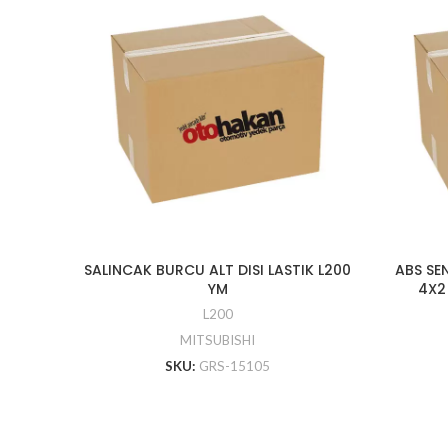
SALINCAK BURCU ALT DISI LASTIK L200
ABS SE
YM
4X2
L200
MITSUBISHI
SKU:
GRS-15105