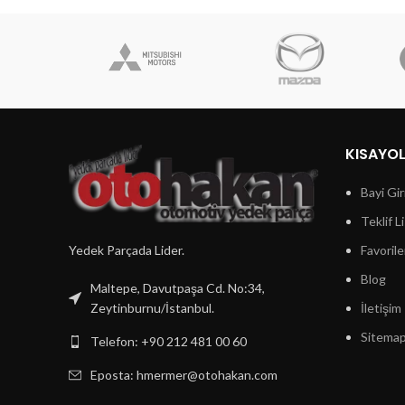
KISAYO
Bayi Gir
Teklif L
Yedek Parçada Lider.
Favorile
Blog
Maltepe, Davutpaşa Cd. No:34,
Zeytinburnu/İstanbul.
İletişim
Sitema
Telefon: +90 212 481 00 60
Eposta:
hmermer@otohakan.com