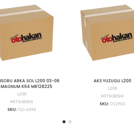
NSORU ARKA SOL L200 03-06
AKS YUZUGU L200
 MAGNUM K64 MR128225
L200
L200
MITSUBISHI
MITSUBISHI
SKU:
O12903
SKU:
TLG-6390