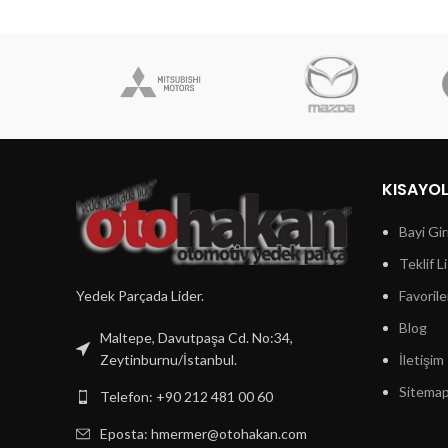
KISAYO
Bayi Gir
Teklif L
Yedek Parçada Lider.
Favorile
Blog
Maltepe, Davutpaşa Cd. No:34,
Zeytinburnu/İstanbul.
İletişim
Sitema
Telefon: +90 212 481 00 60
Eposta:
hmermer@otohakan.com