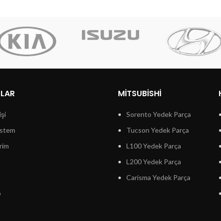
LLAR
MITSUBISHI
işi
Sorento Yedek Parça
istem
Tucson Yedek Parça
rim
L100 Yedek Parça
L200 Yedek Parça
Carisma Yedek Parça
p