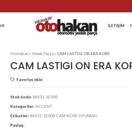
HI
İLETIŞIM
OtoHakan
»
Yedek Parça
»
CAM LASTIGI ON ERA KORE
CAM LASTIGI ON ERA KO
Favoriye ekle
Stok kodu:
86131-1E000
Kategoriler:
ACCENT
Etiketler:
86131-1E000 CAM KORE HYUNDAI
Paylaş: