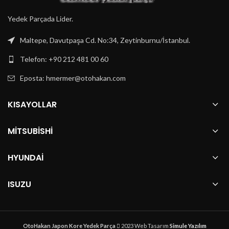
Yedek Parçada Lider.
Maltepe, Davutpaşa Cd. No:34, Zeytinburnu/İstanbul.
Telefon: +90 212 481 00 60
Eposta:
hmermer@otohakan.com
KISAYOLLAR
MITSUBISHI
HYUNDAI
ISUZU
OtoHakan Japon Kore Yedek Parça
2023 Web Tasarım
Simule Yazılım