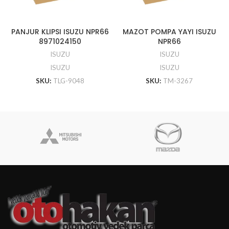
PANJUR KLIPSI ISUZU NPR66
MAZOT POMPA YAYI ISUZU
8971024150
NPR66
ISUZU
ISUZU
ISUZU
ISUZU
SKU:
TLG-9048
SKU:
TM-3267