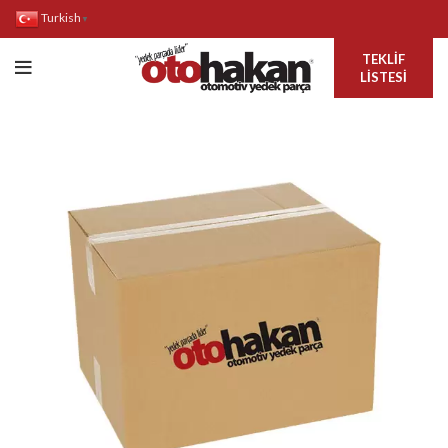
Turkish
▼
TEKLIF
LISTESI