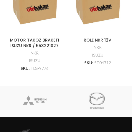
MOTOR TAKOZ BRAKETI
ROLE NKR 12V
ISUZU NKR / 553221027
NKR
NKR
ISUZU
ISUZU
SKU:
ST04712
SKU:
TLG-9776