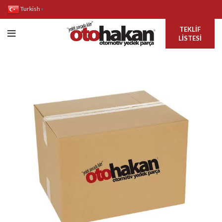
Turkish
▼
TEKLIF
LISTESI