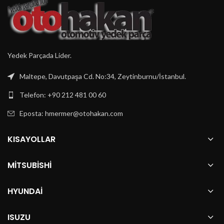
Yedek Parçada Lider.
Maltepe, Davutpaşa Cd. No:34, Zeytinburnu/İstanbul.
Telefon: +90 212 481 00 60
Eposta:
hmermer@otohakan.com
KISAYOLLAR
MITSUBISHI
HYUNDAI
ISUZU