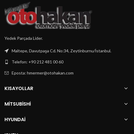
Yedek Parçada Lider.
Maltepe, Davutpaşa Cd. No:34, Zeytinburnu/İstanbul.
Telefon: +90 212 481 00 60
Eposta:
hmermer@otohakan.com
KISAYOLLAR
MITSUBISHI
HYUNDAI