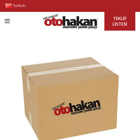
Turkish
▼
TEKLIF
LISTESI