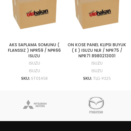
AKS SAPLAMA SOMUNU (
ON KOSE PANEL KLIPSI BUYUK
FLANSSIZ ) NPR59 / NPR66
( E ) ISUZU NLR / NPR75 /
ISUZU
NPR71 8980213001
ISUZU
ISUZU
ISUZU
ISUZU
SKU:
ST01458
SKU:
TLG-9325