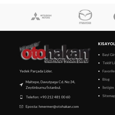
KISAYO
Bayi Gir
Teklif L
Yedek Parçada Lider.
Favorile
Blog
Maltepe, Davutpaşa Cd. No:34,
Zeytinburnu/İstanbul.
İletişim
Sitema
Telefon: +90 212 481 00 60
Eposta:
hmermer@otohakan.com