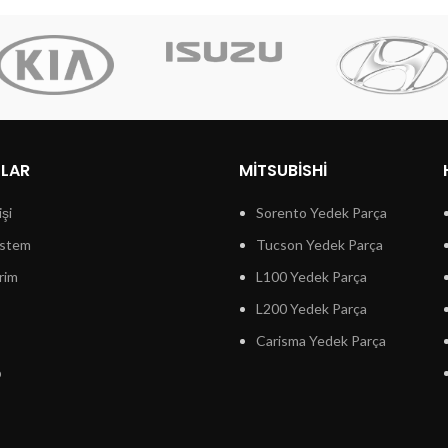
LLAR
MITSUBISHI
işi
Sorento Yedek Parça
istem
Tucson Yedek Parça
rim
L100 Yedek Parça
L200 Yedek Parça
Carisma Yedek Parça
p