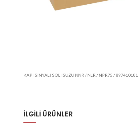
KAPI SINYALI SOL ISUZU NNR / NLR / NPR75 / 89741018
İLGILI ÜRÜNLER