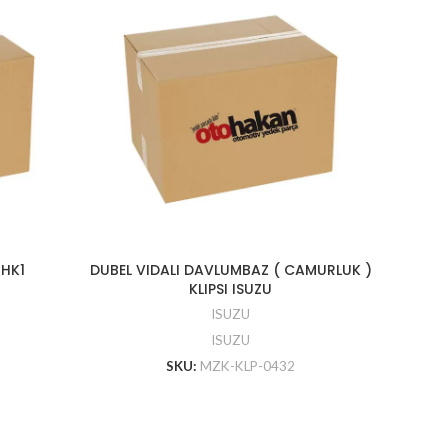
4HK1
DUBEL VIDALI DAVLUMBAZ ( CAMURLUK )
YAG SO
KLIPSI ISUZU
NPR7
ISUZU
ISUZU
SKU:
MZK-KLP-0432