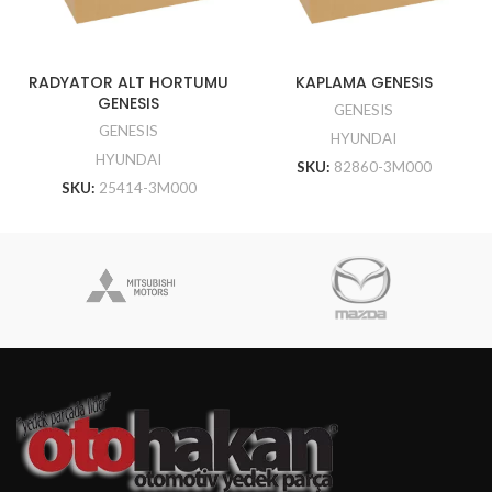
RADYATOR ALT HORTUMU
KAPLAMA GENESIS
GENESIS
GENESIS
GENESIS
HYUNDAI
HYUNDAI
SKU:
82860-3M000
SKU:
25414-3M000