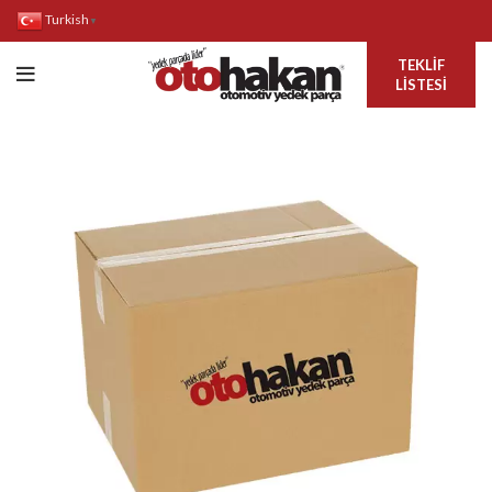
Turkish
▼
TEKLIF
LISTESI