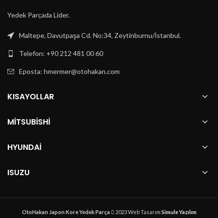
Yedek Parçada Lider.
Maltepe, Davutpaşa Cd. No:34, Zeytinburnu/İstanbul.
Telefon: +90 212 481 00 60
Eposta:
hmermer@otohakan.com
KISAYOLLAR
MITSUBISHI
HYUNDAI
ISUZU
OtoHakan Japon Kore Yedek Parça
2023 Web Tasarım
Simule Yazılım