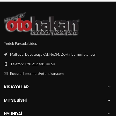
Yedek Parçada Lider.
Maltepe, Davutpaşa Cd. No:34, Zeytinburnu/İstanbul.
Telefon: +90 212 481 00 60
Eposta:
hmermer@otohakan.com
KISAYOLLAR
MITSUBISHI
HYUNDAI