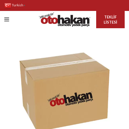
Turkish
▼
TEKLIF
LISTESI