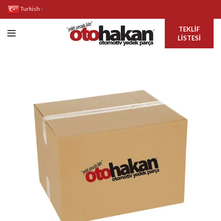
Turkish
▼
TEKLIF
LISTESI