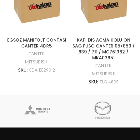
EGSOZ MANIFOLT CONTASI
KAPI DIS ACMA KOLU ON
CANTER 4DR5
SAG FUSO CANTER 05>859 /
839 / 711 / MC761362 /
CANTER
MK403651
MITSUBISHI
CANTER
SKU:
CDA-EE290-2
MITSUBISHI
SKU:
TLG-4805