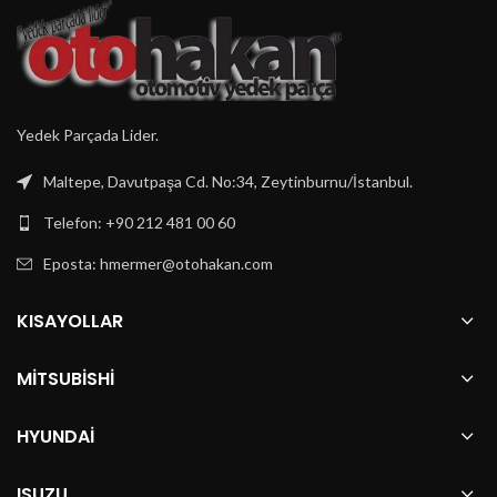
Yedek Parçada Lider.
Maltepe, Davutpaşa Cd. No:34, Zeytinburnu/İstanbul.
Telefon: +90 212 481 00 60
Eposta:
hmermer@otohakan.com
KISAYOLLAR
MITSUBISHI
HYUNDAI
ISUZU