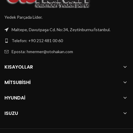
Yedek Parçada Lider.
Maltepe, Davutpaşa Cd. No:34, Zeytinburnu/İstanbul.
Telefon: +90 212 481 00 60
Eposta:
hmermer@otohakan.com
KISAYOLLAR
MITSUBISHI
HYUNDAI
ISUZU