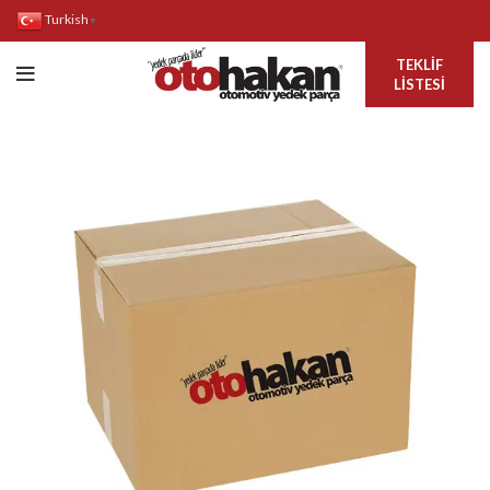
Turkish
▼
TEKLIF
LISTESI