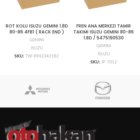
ROT KOLU ISUZU GEMINI 1.8D
FREN ANA MERKEZI TAMIR
80-86 4FB1 ( RACK END )
TAKIMI ISUZU GEMINI 80-86
1.8D / 5475190530
GEMINI
GEMINI
ISUZU
ISUZU
SKU:
TW-8942342182
SKU:
JP-7012