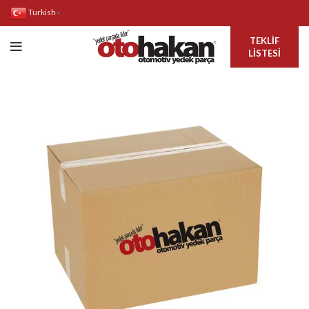
Turkish
▼
TEKLIF
LISTESI