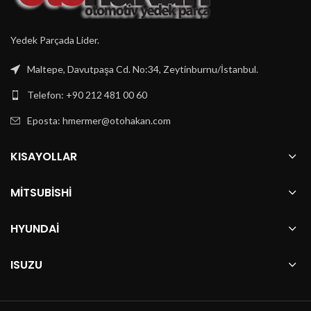
Yedek Parçada Lider.
Maltepe, Davutpaşa Cd. No:34, Zeytinburnu/İstanbul.
Telefon: +90 212 481 00 60
Eposta:
hmermer@otohakan.com
KISAYOLLAR
MITSUBISHI
HYUNDAI
ISUZU