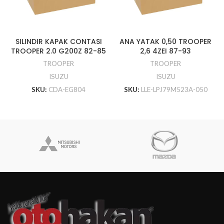
SILINDIR KAPAK CONTASI
ANA YATAK 0,50 TROOPER
TROOPER 2.0 G200Z 82-85
2,6 4ZEI 87-93
TROOPER
TROOPER
ISUZU
ISUZU
SKU:
CDA-EG804
SKU:
LLE-LPJ79M523A-050