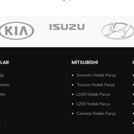
LLAR
MITSUBISHI
işi
Sorento Yedek Parça
istem
Tucson Yedek Parça
rim
L100 Yedek Parça
L200 Yedek Parça
Carisma Yedek Parça
p