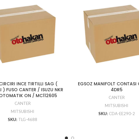
CIRCIRI INCE TIRTILLI SAG (
EGSOZ MANIFOLT CONTASI
I ) FUSO CANTER / ISUZU NKR
4DR5
OTOMATIK ON / MC112605
CANTER
CANTER
MITSUBISHI
MITSUBISHI
SKU:
CDA-EE290-2
SKU:
TLG-4688