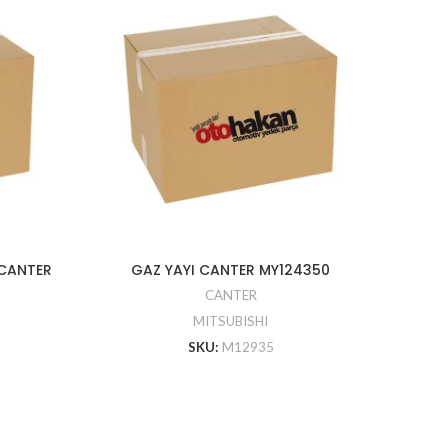
 CANTER
GAZ YAYI CANTER MY124350
ABS S
F
CANTER
MITSUBISHI
SKU:
M12935