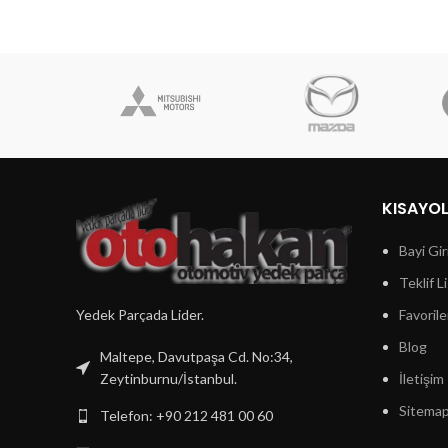
KISAYO
Bayi Gir
Teklif L
Yedek Parçada Lider.
Favorile
Blog
Maltepe, Davutpaşa Cd. No:34,
Zeytinburnu/İstanbul.
İletişim
Sitema
Telefon: +90 212 481 00 60