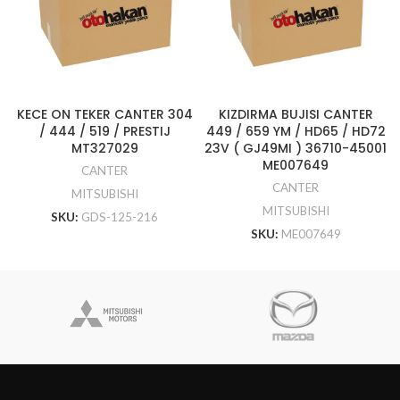
KECE ON TEKER CANTER 304
KIZDIRMA BUJISI CANTER
/ 444 / 519 / PRESTIJ
449 / 659 YM / HD65 / HD72
MT327029
23V ( GJ49MI ) 36710-45001
ME007649
CANTER
CANTER
MITSUBISHI
MITSUBISHI
SKU:
GDS-125-216
SKU:
ME007649