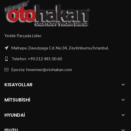
Yedek Parçada Lider.
Maltepe, Davutpaşa Cd. No:34, Zeytinburnu/İstanbul.
Telefon: +90 212 481 00 60
Eposta:
hmermer@otohakan.com
KISAYOLLAR
MITSUBISHI
HYUNDAI
ISUZU