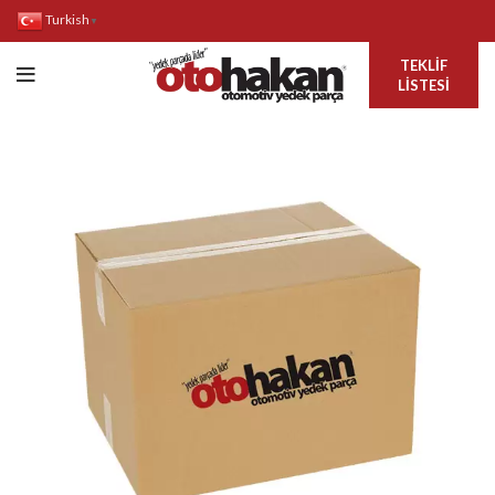
Turkish
▼
TEKLIF
LISTESI