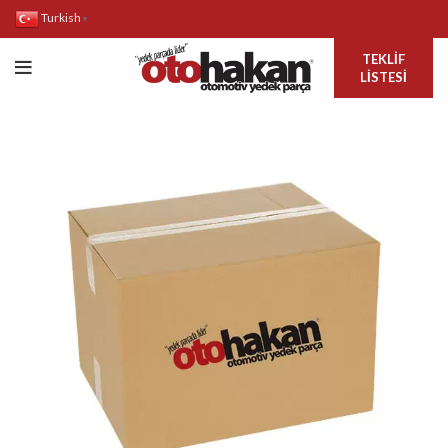
Turkish
▼
TEKLIF
LISTESI