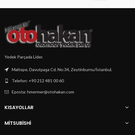
Yedek Parçada Lider.
Maltepe, Davutpaşa Cd. No:34, Zeytinburnu/İstanbul.
Telefon: +90 212 481 00 60
Eposta:
hmermer@otohakan.com
KISAYOLLAR
MITSUBISHI