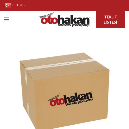
Turkish
▼
TEKLIF
LISTESI