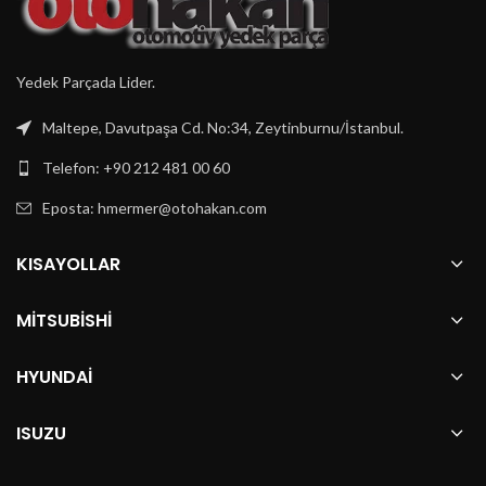
Yedek Parçada Lider.
Maltepe, Davutpaşa Cd. No:34, Zeytinburnu/İstanbul.
Telefon: +90 212 481 00 60
Eposta:
hmermer@otohakan.com
KISAYOLLAR
MITSUBISHI
HYUNDAI
ISUZU