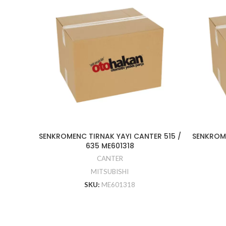
SENKROMENC TIRNAK YAYI CANTER 515 /
SENKROME
635 ME601318
CANTER
MITSUBISHI
SKU:
ME601318