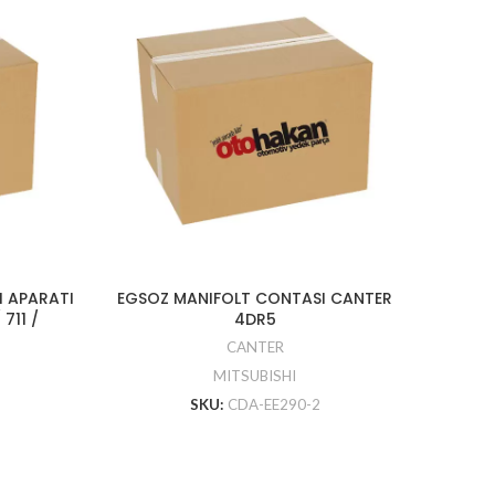
I APARATI
EGSOZ MANIFOLT CONTASI CANTER
ABS S
711 /
4DR5
F
CANTER
MITSUBISHI
SKU:
CDA-EE290-2