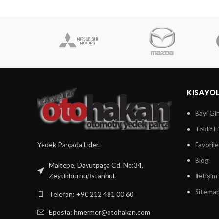
KISAYO
Bayi Gir
Teklif L
Yedek Parçada Lider.
Favorile
Blog
Maltepe, Davutpaşa Cd. No:34,
Zeytinburnu/İstanbul.
İletişim
Sitema
Telefon: +90 212 481 00 60
Eposta:
hmermer@otohakan.com