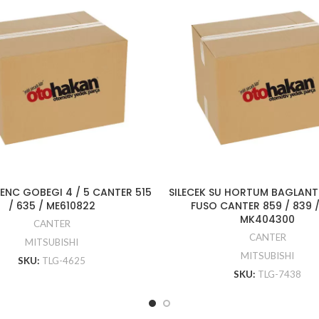
NC GOBEGI 4 / 5 CANTER 515
SILECEK SU HORTUM BAGLANT
/ 635 / ME610822
FUSO CANTER 859 / 839 / 
MK404300
CANTER
CANTER
MITSUBISHI
MITSUBISHI
SKU:
TLG-4625
SKU:
TLG-7438