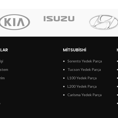
LLAR
MITSUBISHI
işi
Sorento Yedek Parça
istem
Tucson Yedek Parça
rim
L100 Yedek Parça
L200 Yedek Parça
Carisma Yedek Parça
p