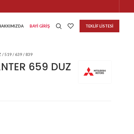
HAKKIMIZDA
BAYI GIRIŞ
TEKLIF LISTESI
 519 / 639 / 839
ANTER 659 DUZ