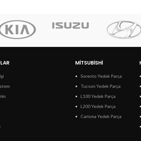
LLAR
MITSUBISHI
işi
Sorento Yedek Parça
istem
Tucson Yedek Parça
rim
L100 Yedek Parça
L200 Yedek Parça
Carisma Yedek Parça
p