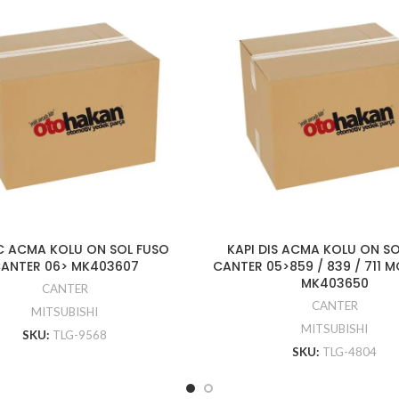
IC ACMA KOLU ON SOL FUSO
KAPI DIS ACMA KOLU ON S
ANTER 06> MK403607
CANTER 05>859 / 839 / 711 M
MK403650
CANTER
CANTER
MITSUBISHI
MITSUBISHI
SKU:
TLG-9568
SKU:
TLG-4804