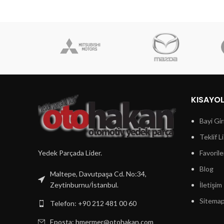
KISAYO
Bayi Gir
Teklif L
Yedek Parçada Lider.
Favorile
Blog
Maltepe, Davutpaşa Cd. No:34,
Zeytinburnu/İstanbul.
İletişim
Sitema
Telefon: +90 212 481 00 60
Eposta:
hmermer@otohakan.com