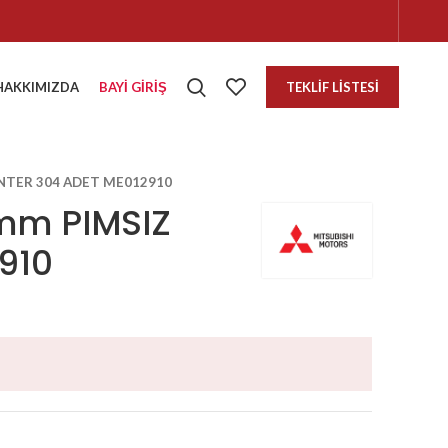
HAKKIMIZDA
BAYI GIRIŞ
TEKLIF LISTESI
ANTER 304 ADET ME012910
1mm PIMSIZ
910