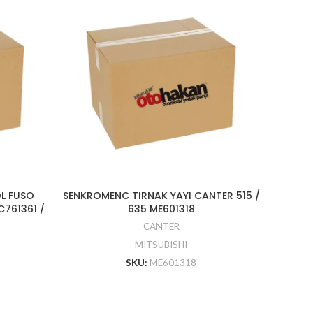
OL FUSO
SENKROMENC TIRNAK YAYI CANTER 515 /
KAPI
C761361 /
635 ME601318
CANTER
MITSUBISHI
SKU:
ME601318