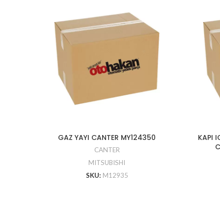
GAZ YAYI CANTER MY124350
KAPI 
C
CANTER
MITSUBISHI
SKU:
M12935