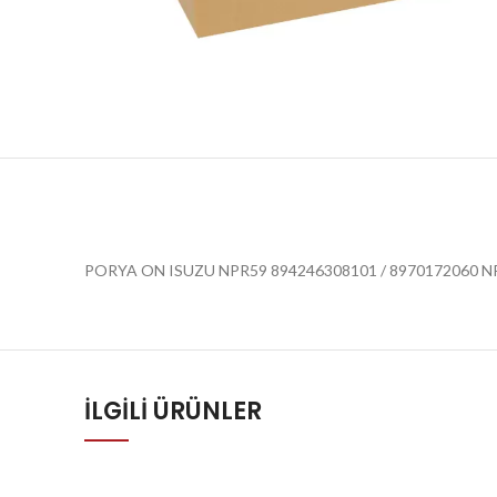
PORYA ON ISUZU NPR59 894246308101 / 8970172060 NP
İLGILI ÜRÜNLER