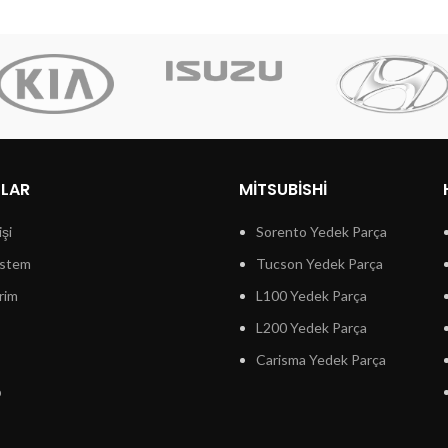
LLAR
MITSUBISHI
işi
Sorento Yedek Parça
istem
Tucson Yedek Parça
rim
L100 Yedek Parça
L200 Yedek Parça
Carisma Yedek Parça
p