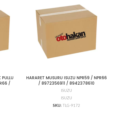
 PULLU
HARARET MUSURU ISUZU NPR59 / NPR66
YAG SO
R66 /
/ 8972356911 / 8942378610
NPR7
ISUZU
ISUZU
SKU:
TLG-9172