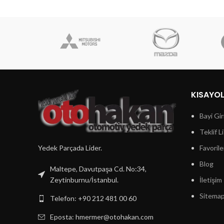
KISAYO
Bayi Gir
Teklif L
Yedek Parçada Lider.
Favorile
Blog
Maltepe, Davutpaşa Cd. No:34,
Zeytinburnu/İstanbul.
İletişim
Sitema
Telefon: +90 212 481 00 60
Eposta:
hmermer@otohakan.com