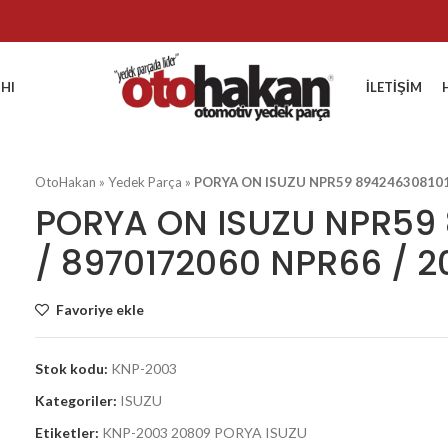
HI
İLETIŞIM
OtoHakan
»
Yedek Parça
»
PORYA ON ISUZU NPR59 894246308101 
PORYA ON ISUZU NPR59
/ 8970172060 NPR66 / 
Favoriye ekle
Stok kodu:
KNP-2003
Kategoriler:
ISUZU
Etiketler:
KNP-2003 20809 PORYA ISUZU