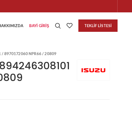
HAKKIMIZDA
BAYI GIRIŞ
TEKLIF LISTESI
/ 8970172060 NPR66 / 20809
 894246308101
20809