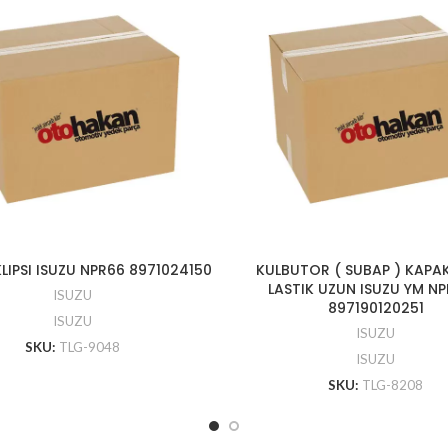
LIPSI ISUZU NPR66 8971024150
KULBUTOR ( SUBAP ) KAPAK
LASTIK UZUN ISUZU YM NP
ISUZU
897190120251
ISUZU
ISUZU
SKU:
TLG-9048
ISUZU
SKU:
TLG-8208