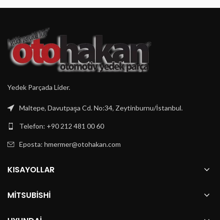
Yedek Parçada Lider.
Maltepe, Davutpaşa Cd. No:34, Zeytinburnu/İstanbul.
Telefon: +90 212 481 00 60
Eposta:
hmermer@otohakan.com
KISAYOLLAR
MITSUBISHI