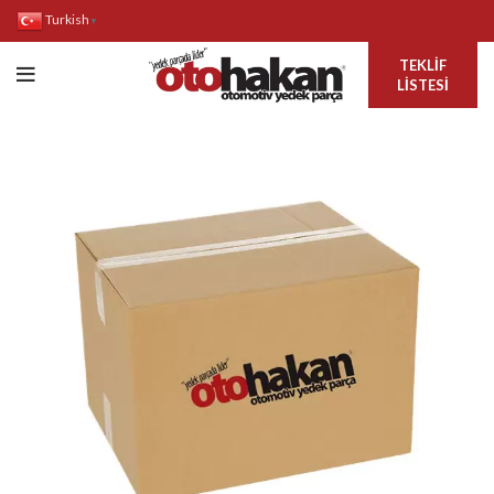
Turkish
▼
TEKLIF
LISTESI