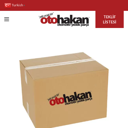
Turkish
▼
TEKLIF
LISTESI