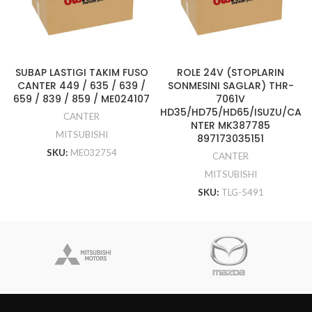
SUBAP LASTIGI TAKIM FUSO
ROLE 24V (STOPLARIN
CANTER 449 / 635 / 639 /
SONMESINI SAGLAR) THR-
659 / 839 / 859 / ME024107
7061V
HD35/HD75/HD65/ISUZU/CA
CANTER
NTER MK387785
MITSUBISHI
897173035151
SKU:
ME032754
CANTER
MITSUBISHI
SKU:
TLG-5491