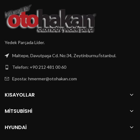
Yedek Parçada Lider.
Maltepe, Davutpaşa Cd. No:34, Zeytinburnu/İstanbul.
Telefon: +90 212 481 00 60
Eposta:
hmermer@otohakan.com
KISAYOLLAR
MITSUBISHI
HYUNDAI