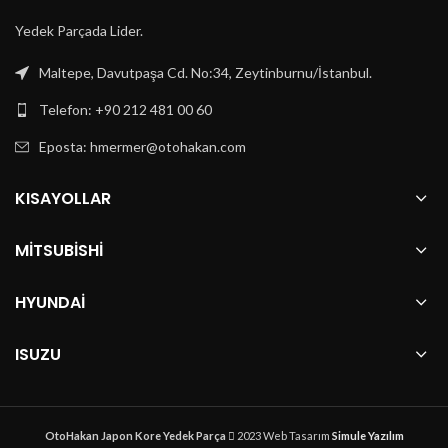
Yedek Parçada Lider.
Maltepe, Davutpaşa Cd. No:34, Zeytinburnu/İstanbul.
Telefon: +90 212 481 00 60
Eposta:
hmermer@otohakan.com
KISAYOLLAR
MITSUBISHI
HYUNDAI
ISUZU
OtoHakan Japon Kore Yedek Parça
2023 Web Tasarım
Simule Yazılım