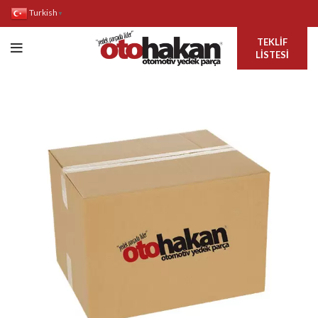
Turkish
▼
TEKLIF
LISTESI