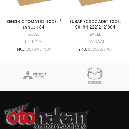
BENZIN OTOMATIGI EXCEL /
SUBAP EGSOZ ADET EXCEL
LANCER 84
90-94 22212-21004
EXCEL
EXCEL
HYUNDAI
HYUNDAI
SKU:
31700-24300
SKU:
22212-21004