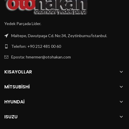
Yedek Parçada Lider.
Maltepe, Davutpaşa Cd. No:34, Zeytinburnu/İstanbul.
Telefon: +90 212 481 00 60
Eposta:
hmermer@otohakan.com
KISAYOLLAR
MITSUBISHI
HYUNDAI
ISUZU