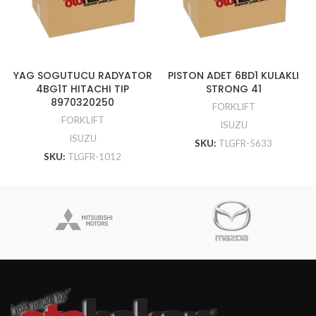
YAG SOGUTUCU RADYATOR
PISTON ADET 6BD1 KULAKLI
4BG1T HITACHI TIP
STRONG 41
8970320250
FORKLIFT
FORKLIFT
ISUZU
ISUZU
SKU:
TLGFR-5633
SKU:
TLGFR-1012