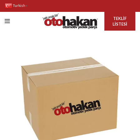
Turkish
▼
TEKLIF
LISTESI