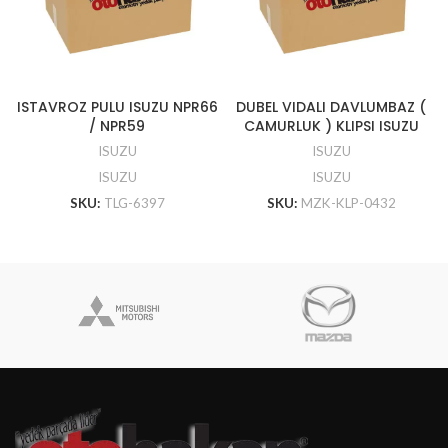
ISTAVROZ PULU ISUZU NPR66
DUBEL VIDALI DAVLUMBAZ (
/ NPR59
CAMURLUK ) KLIPSI ISUZU
ISUZU
ISUZU
ISUZU
ISUZU
SKU:
TLG-6397
SKU:
MZK-KLP-0432