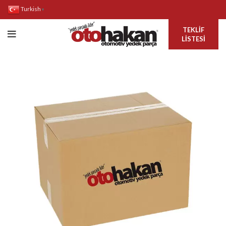
Turkish
▼
TEKLIF
LISTESI