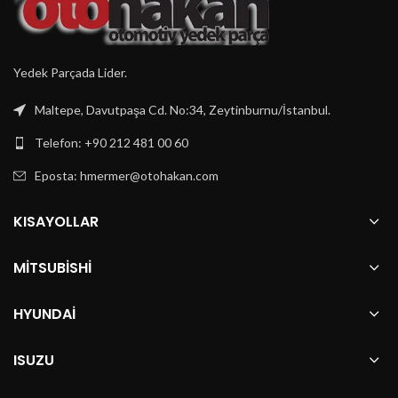
Yedek Parçada Lider.
Maltepe, Davutpaşa Cd. No:34, Zeytinburnu/İstanbul.
Telefon: +90 212 481 00 60
Eposta:
hmermer@otohakan.com
KISAYOLLAR
MITSUBISHI
HYUNDAI
ISUZU