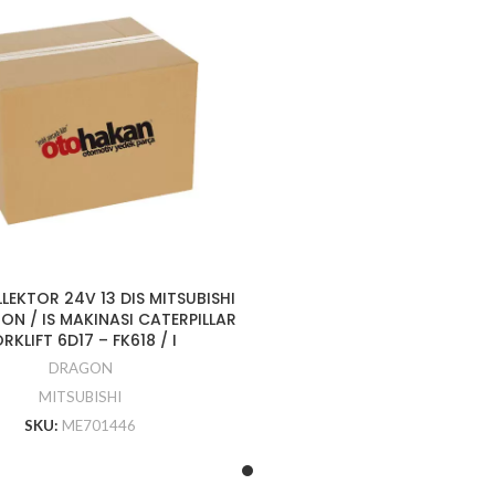
LEKTOR 24V 13 DIS MITSUBISHI
ON / IS MAKINASI CATERPILLAR
RKLIFT 6D17 – FK618 / I
DRAGON
MITSUBISHI
SKU:
ME701446