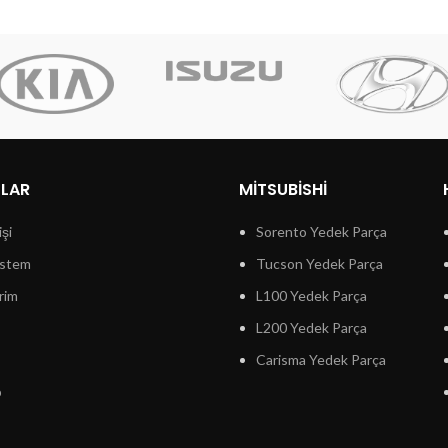
LLAR
MITSUBISHI
işi
Sorento Yedek Parça
istem
Tucson Yedek Parça
rim
L100 Yedek Parça
L200 Yedek Parça
Carisma Yedek Parça
p