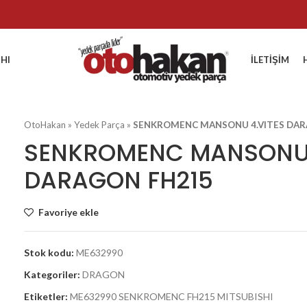
HI
İLETIŞIM
OtoHakan
»
Yedek Parça
»
SENKROMENC MANSONU 4.VITES DAR
SENKROMENC MANSONU 
DARAGON FH215
Favoriye ekle
Stok kodu:
ME632990
Kategoriler:
DRAGON
Etiketler:
ME632990 SENKROMENC FH215 MITSUBISHI