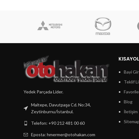
KISAYO
Bayi Gir
Teklif L
Yedek Parçada Lider.
Favorile
Blog
Maltepe, Davutpaşa Cd. No:34,
Zeytinburnu/İstanbul.
İletişim
Sitema
Telefon: +90 212 481 00 60
Eposta:
hmermer@otohakan.com