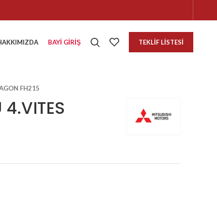
HAKKIMIZDA
BAYI GIRIŞ
TEKLIF LISTESI
AGON FH215
4.VITES