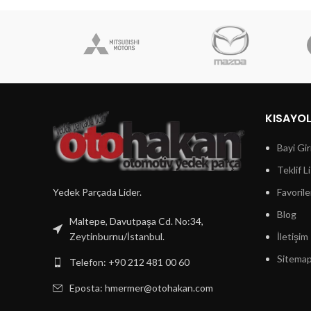
KISAYO
Bayi Gir
Teklif L
Yedek Parçada Lider.
Favorile
Blog
Maltepe, Davutpaşa Cd. No:34,
Zeytinburnu/İstanbul.
İletişim
Sitema
Telefon: +90 212 481 00 60
Eposta:
hmermer@otohakan.com