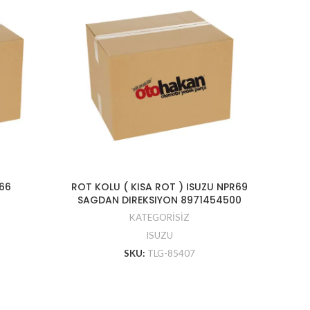
66
ROT KOLU ( KISA ROT ) ISUZU NPR69
CATAL
SAGDAN DIREKSIYON 8971454500
KATEGORİSİZ
ISUZU
SKU:
TLG-85407