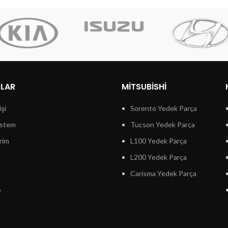
LLAR
MITSUBISHI
işi
Sorento Yedek Parça
istem
Tucson Yedek Parça
rim
L100 Yedek Parça
L200 Yedek Parça
Carisma Yedek Parça
p