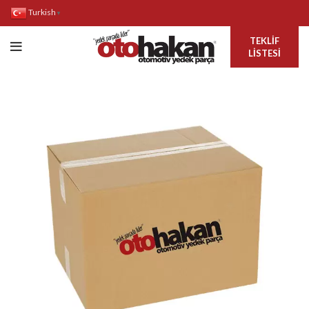
Turkish
▼
TEKLIF
LISTESI