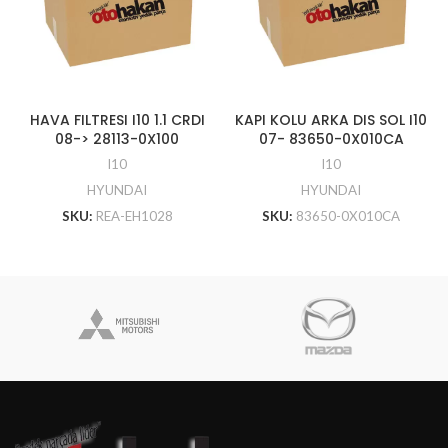
HAVA FILTRESI I10 1.1 CRDI
KAPI KOLU ARKA DIS SOL I10
08-> 28113-0X100
07- 83650-0X010CA
I10
I10
HYUNDAI
HYUNDAI
SKU:
REA-EH1028
SKU:
83650-0X010CA