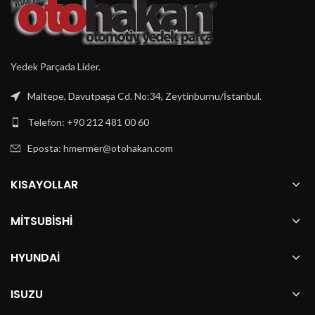
Yedek Parçada Lider.
Maltepe, Davutpaşa Cd. No:34, Zeytinburnu/İstanbul.
Telefon: +90 212 481 00 60
Eposta:
hmermer@otohakan.com
KISAYOLLAR
MITSUBISHI
HYUNDAI
ISUZU