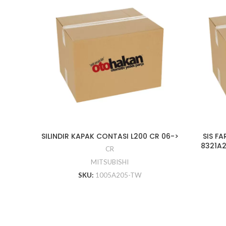
SILINDIR KAPAK CONTASI L200 CR 06->
SIS FA
8321A2
CR
MITSUBISHI
SKU:
1005A205-TW