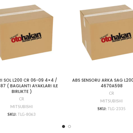
RI SOL L200 CR 06-09 4×4 /
ABS SENSORU ARKA SAG L200
87 ( BAGLANTI AYAKLARI ILE
4670A598
BIRLIKTE )
CR
CR
MITSUBISHI
MITSUBISHI
SKU:
TLG-2335
SKU:
TLG-8063