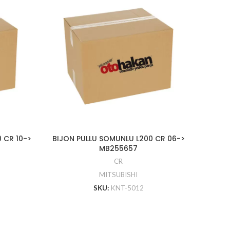
 CR 10->
BIJON PULLU SOMUNLU L200 CR 06->
MAZOT 
MB255657
CR
MITSUBISHI
SKU:
KNT-5012