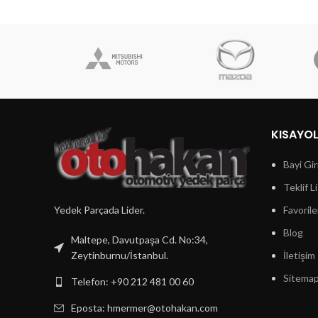
KISAYO
Bayi Gir
Teklif L
Yedek Parçada Lider.
Favorile
Blog
Maltepe, Davutpaşa Cd. No:34,
Zeytinburnu/İstanbul.
İletişim
Sitema
Telefon: +90 212 481 00 60
Eposta:
hmermer@otohakan.com