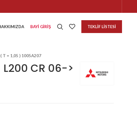
HAKKIMIZDA
BAYI GIRIŞ
TEKLIF LISTESI
 T = 1,05 ) 1005A207
 L200 CR 06->