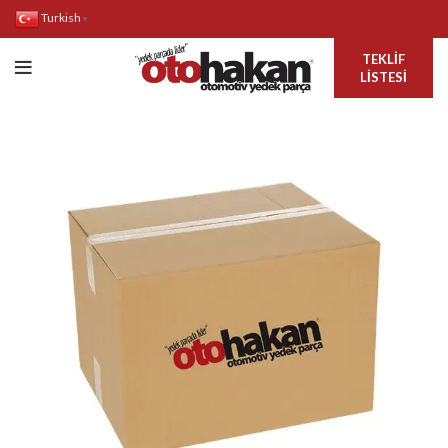
Turkish
▼
TEKLIF
LISTESI