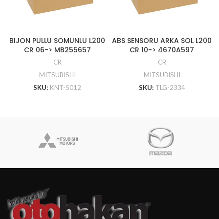
BIJON PULLU SOMUNLU L200
ABS SENSORU ARKA SOL L200
CR 06-> MB255657
CR 10-> 4670A597
CR
CR
MITSUBISHI
MITSUBISHI
SKU:
KNT-5012
SKU:
TLG-2334