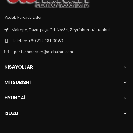
Yedek Parçada Lider.
Maltepe, Davutpaşa Cd. No:34, Zeytinburnu/İstanbul.
Telefon: +90 212 481 00 60
Eposta:
hmermer@otohakan.com
KISAYOLLAR
MITSUBISHI
HYUNDAI
ISUZU