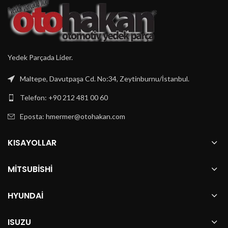
Yedek Parçada Lider.
Maltepe, Davutpaşa Cd. No:34, Zeytinburnu/İstanbul.
Telefon: +90 212 481 00 60
Eposta:
hmermer@otohakan.com
KISAYOLLAR
MITSUBISHI
HYUNDAI
ISUZU