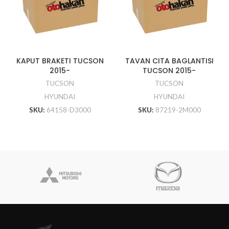
KAPUT BRAKETI TUCSON
TAVAN CITA BAGLANTISI
2015-
TUCSON 2015-
TUCSON
TUCSON
HYUNDAI
HYUNDAI
SKU:
64158-D3000
SKU:
87219-2M000