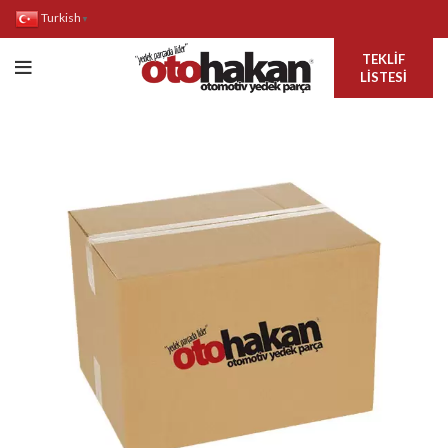
Turkish
▼
TEKLIF
LISTESI