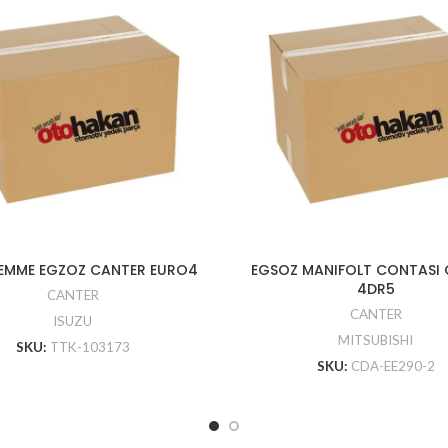
EMME EGZOZ CANTER EURO4
EGSOZ MANIFOLT CONTASI
4DR5
CANTER
CANTER
ISUZU
MITSUBISHI
SKU:
TTK-103173
SKU:
CDA-EE290-2