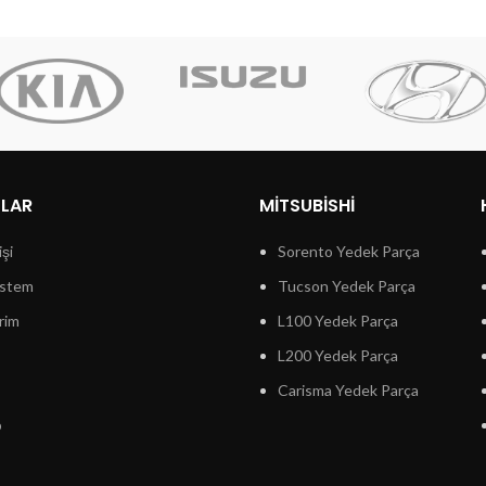
LLAR
MITSUBISHI
işi
Sorento Yedek Parça
istem
Tucson Yedek Parça
rim
L100 Yedek Parça
L200 Yedek Parça
Carisma Yedek Parça
p