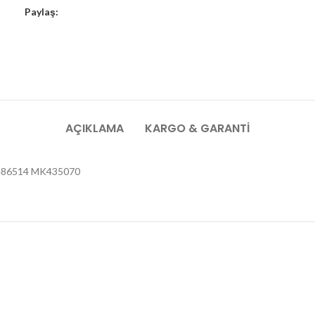
Paylaş:
AÇIKLAMA
KARGO & GARANTI
K486514 MK435070