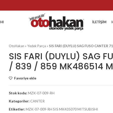
HI
İLETIŞIM
OtoHakan
»
Yedek Parça
»
SIS FARI (DUYLU) SAG FUSO CANTER 71
SIS FARI (DUYLU) SAG F
/ 839 / 859 MK486514 
Favoriye ekle
Stok kodu:
MZK-07-009-RH
Kategoriler:
CANTER
Etiketler:
MZK-07-009-RH SIS MK435070 MITSUBISHI