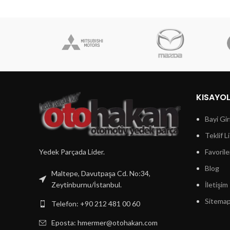
KISAYO
Bayi Gir
Teklif L
Yedek Parçada Lider.
Favorile
Blog
Maltepe, Davutpaşa Cd. No:34,
Zeytinburnu/İstanbul.
İletişim
Sitema
Telefon: +90 212 481 00 60
Eposta:
hmermer@otohakan.com