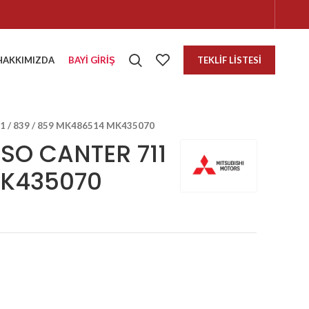
HAKKIMIZDA
BAYI GIRIŞ
TEKLIF LISTESI
1 / 839 / 859 MK486514 MK435070
USO CANTER 711
MK435070