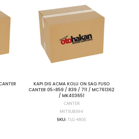
 CANTER
KAPI DIS ACMA KOLU ON SAG FUSO
AKS P
CANTER 05>859 / 839 / 711 / MC761362
/ MK403651
CANTER
MITSUBISHI
SKU:
TLG-4805