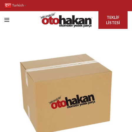
Turkish
▼
TEKLIF
LISTESI