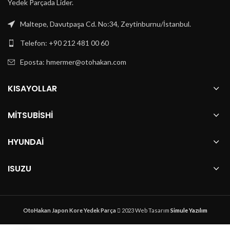
Yedek Parçada Lider.
Maltepe, Davutpaşa Cd. No:34, Zeytinburnu/İstanbul.
Telefon: +90 212 481 00 60
Eposta:
hmermer@otohakan.com
KISAYOLLAR
MITSUBISHI
HYUNDAI
ISUZU
OtoHakan Japon Kore Yedek Parça
2023 Web Tasarım
Simule Yazılım