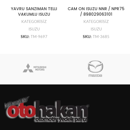
YAVRU SANZIMAN TELLI
CAM ON ISUZU NNR / NPR75
VAKUMLU ISUZU
/ 898029063101
KATEGORİSİZ
KATEGORİSİZ
ISUZU
ISUZU
SKU:
TM-9697
SKU:
TM-3685