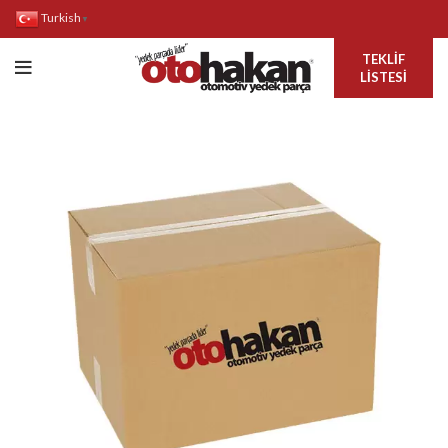
Turkish
▼
TEKLIF
LISTESI