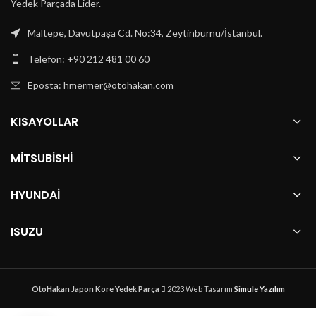
Yedek Parçada Lider.
Maltepe, Davutpaşa Cd. No:34, Zeytinburnu/İstanbul.
Telefon: +90 212 481 00 60
Eposta:
hmermer@otohakan.com
KISAYOLLAR
MITSUBISHI
HYUNDAI
ISUZU
OtoHakan Japon Kore Yedek Parça
2023 Web Tasarım
Simule Yazılım