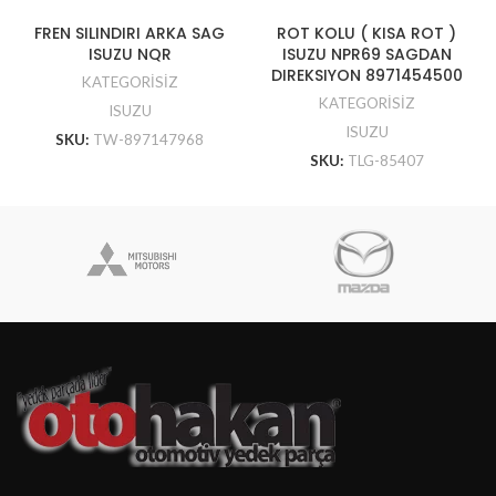
FREN SILINDIRI ARKA SAG
ROT KOLU ( KISA ROT )
ISUZU NQR
ISUZU NPR69 SAGDAN
DIREKSIYON 8971454500
KATEGORİSİZ
KATEGORİSİZ
ISUZU
ISUZU
SKU:
TW-897147968
SKU:
TLG-85407